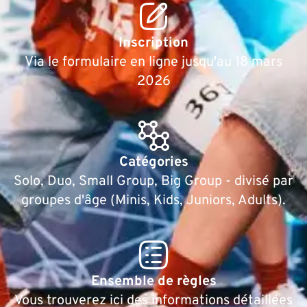
Inscription
Via le formulaire en ligne jusqu'au 18 mars
2026
Catégories
Solo, Duo, Small Group, Big Group - divisé par
groupes d'âge (Minis, Kids, Juniors, Adults).
Ensemble de règles
Vous trouverez ici des informations détaillées