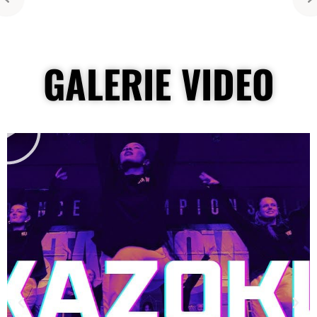
GALERIE VIDEO
L
i
r
e