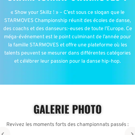
« Show your Skillz ! » – C’est sous ce slogan que le
STARMOVES Championship réunit des écoles de danse,
des coachs et des danseurs:-euses de toute l’Europe. Ce
méga-événement est le point culminant de l’année pour
la famille STARMOVES et offre une plateforme où les
talents peuvent se mesurer dans différentes catégories
et célébrer leur passion pour la danse hip-hop.
GALERIE PHOTO
Revivez les moments forts des championnats passés :